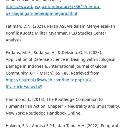
https://www.bps.go.id/indicator/8/336/1/neraca-
perdagangan-beberapa-negara.html
Fatimah, D.N. (2021). Peran ASEAN dalam Menyelesaikan
Konflik Kudeta Militer Myanmar. PCD Studies Center
Analysis.
Firdaus, M. F., Sudarya, A., & Deksino, G. R. (2023).
Application of Defense Science in Dealing with Ecological
Damage in Indonesia. International Journal of Global
Community, 6(1 - March), 65 - 88. Retrieved from
https://journal.riksawan.com/index.php/IJGC-
RI/article/view/145
Hammond, L. (2015). The Routledge Companion to
Humanitarian Action, Chapter 7 Neutrality and Impartiality.
New York: Routledge Handbook Online.
Hakiem, F.N., Annisa F.P.I., dan Tania A.H. (2022). Pengaruh