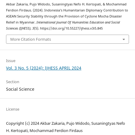
Akbar Zakaria, Pujo Widodo, Susaningtyas Nefo H. Kertopati, & Mochammad
Ferdion Firdaus. (2024). Indonesia’s Humanitarian Diplomacy Contribution to
ASEAN Security Stability through the Provision of Cyclone Mocha Disaster
Relief in Myanmar.
International Journal Of Humanities Education and Social
Sciences (IJHESS)
,
3
(5). https://doi.org/10.55227/ijhess.v3i5.845
More Citation Formats
Issue
Vol. 3 No. 5 (2024): IJHESS APRIL 2024
Section
Social Science
License
Copyright (c) 2024 Akbar Zakaria, Pujo Widodo, Susaningtyas Nefo
H. Kertopati, Mochammad Ferdion Firdaus