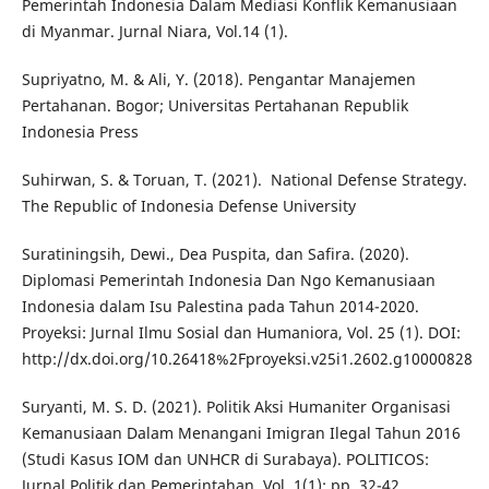
Pemerintah Indonesia Dalam Mediasi Konflik Kemanusiaan
di Myanmar. Jurnal Niara, Vol.14 (1).
Supriyatno, M. & Ali, Y. (2018). Pengantar Manajemen
Pertahanan. Bogor; Universitas Pertahanan Republik
Indonesia Press
Suhirwan, S. & Toruan, T. (2021). National Defense Strategy.
The Republic of Indonesia Defense University
Suratiningsih, Dewi., Dea Puspita, dan Safira. (2020).
Diplomasi Pemerintah Indonesia Dan Ngo Kemanusiaan
Indonesia dalam Isu Palestina pada Tahun 2014-2020.
Proyeksi: Jurnal Ilmu Sosial dan Humaniora, Vol. 25 (1). DOI:
http://dx.doi.org/10.26418%2Fproyeksi.v25i1.2602.g10000828
Suryanti, M. S. D. (2021). Politik Aksi Humaniter Organisasi
Kemanusiaan Dalam Menangani Imigran Ilegal Tahun 2016
(Studi Kasus IOM dan UNHCR di Surabaya). POLITICOS:
Jurnal Politik dan Pemerintahan, Vol. 1(1): pp. 32-42